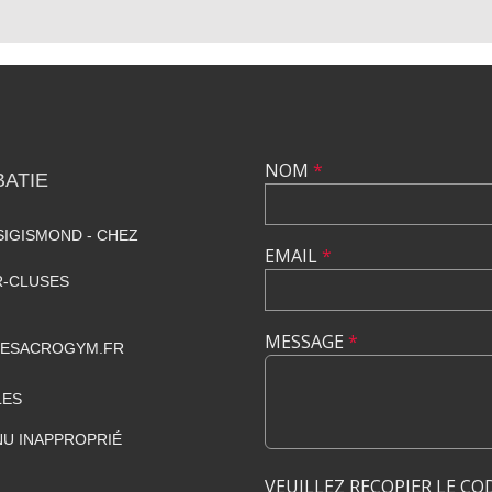
NOM
*
ATIE
SIGISMOND - CHEZ
EMAIL
*
R-CLUSES
MESSAGE
*
GESACROGYM.FR
LES
U INAPPROPRIÉ
VEUILLEZ RECOPIER LE CO