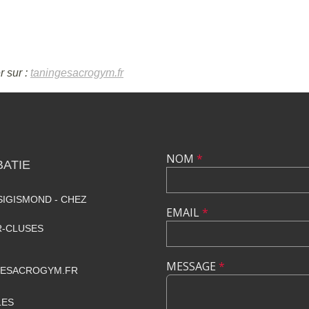
r sur :
taningesacrogym.fr
NOM
*
ATIE
SIGISMOND - CHEZ
EMAIL
*
R-CLUSES
MESSAGE
*
GESACROGYM.FR
LES